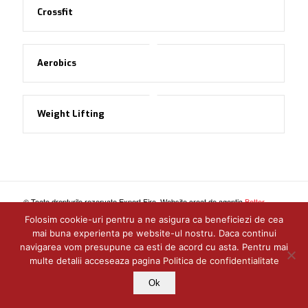
Crossfit
Aerobics
Weight Lifting
© Toate drepturile rezervate Expert Fire. Website creat de agentia
Better
Folosim cookie-uri pentru a ne asigura ca beneficiezi de cea
Brands
mai buna experienta pe website-ul nostru. Daca continui
navigarea vom presupune ca esti de acord cu asta. Pentru mai
multe detalii acceseaza pagina
Politica de confidentialitate
Ok
SUNA ACUM
VIZITEAZA-NE