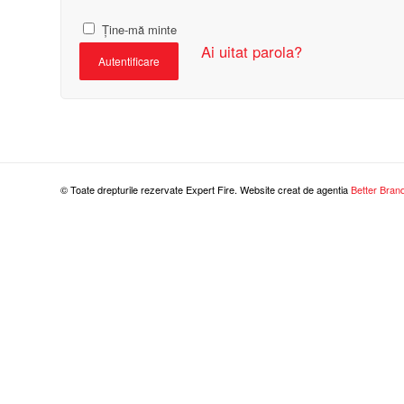
Ține-mă minte
Ai uitat parola?
Autentificare
© Toate drepturile rezervate Expert Fire. Website creat de agentia
Better Bran